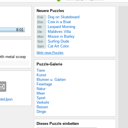
Neuere Puzzles
Dog on Skateboard
Frei
Cow in a Boat
Don
Leopard Morning
Mit
8:01
Maldives Villa
Die
Mouse in Barley
Mon
Surfing Dude
Son
Cat Art Color
Sam
Mehr neue Puzzles
with metal scoop
Puzzle-Galerie
Tiere
Kunst
Blumen u. Gärten
Feiertage
Natur
Meer
Sport
bleUpon
Verkehr
Reisen
Dinge
Dieses Puzzle einbetten