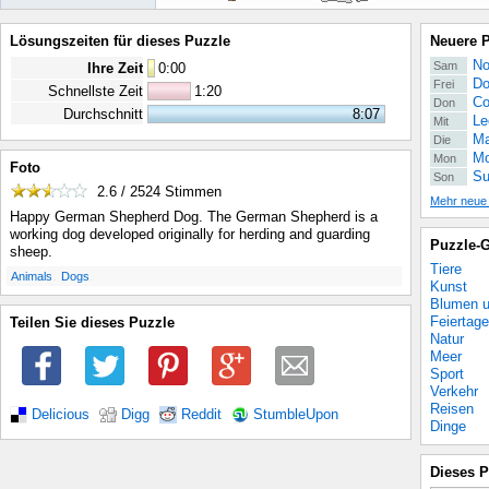
Lösungszeiten für dieses Puzzle
Neuere 
No
Sam
Ihre Zeit
0
:
00
Do
Frei
Schnellste Zeit
1:20
Co
Don
Durchschnitt
8:07
Le
Mit
Ma
Die
Mo
Mon
Foto
Su
Son
2.6 / 2524
Stimmen
Mehr neue
Happy German Shepherd Dog. The German Shepherd is a
working dog developed originally for herding and guarding
Puzzle-G
sheep.
Tiere
.
.
Animals
Dogs
Kunst
Blumen u
Feiertage
Teilen Sie dieses Puzzle
Natur
Meer
Sport
Verkehr
Reisen
Delicious
Digg
Reddit
StumbleUpon
Dinge
Dieses P