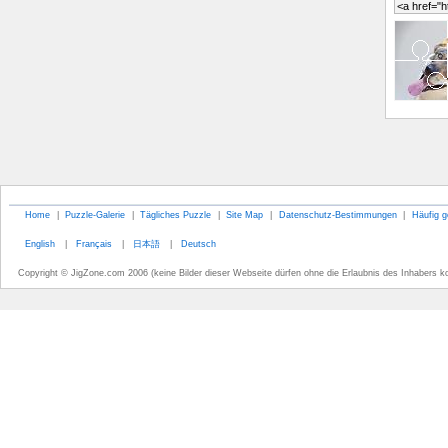
Home
|
Puzzle-Galerie
|
Tägliches Puzzle
|
Site Map
|
Datenschutz-Bestimmungen
|
Häufig g
English
|
Français
|
日本語
|
Deutsch
Copyright © JigZone.com 2006 (keine Bilder dieser Webseite dürfen ohne die Erlaubnis des Inhabers k