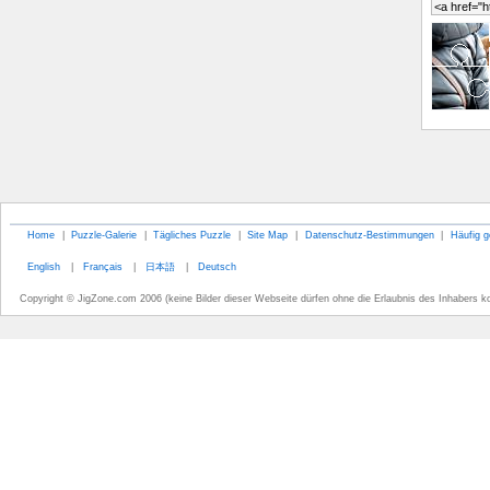
Home
|
Puzzle-Galerie
|
Tägliches Puzzle
|
Site Map
|
Datenschutz-Bestimmungen
|
Häufig g
English
|
Français
|
日本語
|
Deutsch
Copyright © JigZone.com 2006 (keine Bilder dieser Webseite dürfen ohne die Erlaubnis des Inhabers k