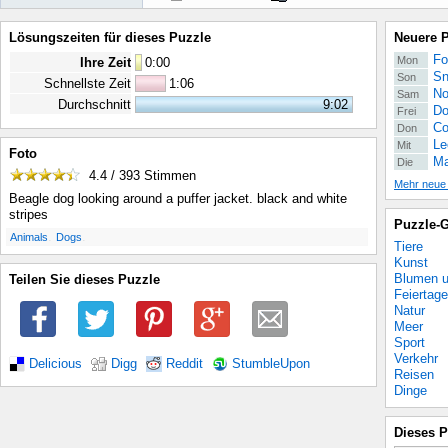
Lösungszeiten für dieses Puzzle
Neuere 
Fo
Mon
Ihre Zeit
0
:
00
Sn
Son
Schnellste Zeit
1:06
No
Sam
Durchschnitt
9:02
Do
Frei
Co
Don
Le
Mit
Foto
Ma
Die
4.4 / 393
Stimmen
Mehr neue
Beagle dog looking around a puffer jacket. black and white
stripes
Puzzle-G
.
.
Animals
Dogs
Tiere
Kunst
Blumen u
Teilen Sie dieses Puzzle
Feiertage
Natur
Meer
Sport
Verkehr
Delicious
Digg
Reddit
StumbleUpon
Reisen
Dinge
Dieses P