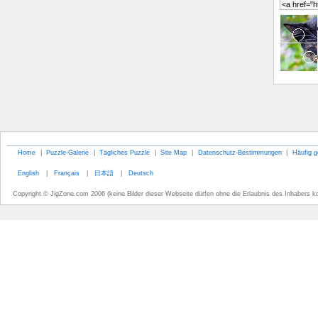
Home
|
Puzzle-Galerie
|
Tägliches Puzzle
|
Site Map
|
Datenschutz-Bestimmungen
|
Häufig g
English
|
Français
|
日本語
|
Deutsch
Copyright © JigZone.com 2006 (keine Bilder dieser Webseite dürfen ohne die Erlaubnis des Inhabers k