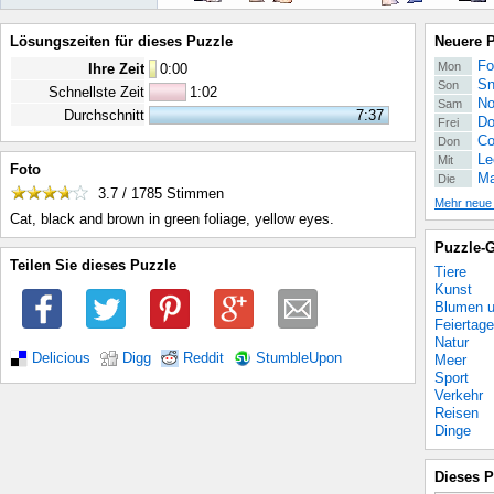
Lösungszeiten für dieses Puzzle
Neuere 
Fo
Mon
Ihre Zeit
0
:
00
Sn
Son
Schnellste Zeit
1:02
No
Sam
Durchschnitt
7:37
Do
Frei
Co
Don
Le
Mit
Foto
Ma
Die
3.7 / 1785
Stimmen
Mehr neue
Cat, black and brown in green foliage, yellow eyes.
Puzzle-G
Teilen Sie dieses Puzzle
Tiere
Kunst
Blumen u
Feiertage
Natur
Delicious
Digg
Reddit
StumbleUpon
Meer
Sport
Verkehr
Reisen
Dinge
Dieses P