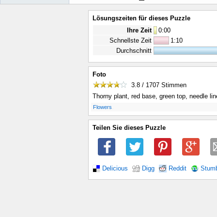
Lösungszeiten für dieses Puzzle
Ihre Zeit
0
:
00
Schnellste Zeit
1:10
Durchschnitt
Foto
3.8 / 1707
Stimmen
Thorny plant, red base, green top, needle li
.
Flowers
Teilen Sie dieses Puzzle
Delicious
Digg
Reddit
Stum