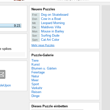
Neuere Puzzles
Dog on Skateboard
Frei
Cow in a Boat
Don
Leopard Morning
Mit
9:23
Maldives Villa
Die
Mouse in Barley
Mon
Surfing Dude
Son
Cat Art Color
Sam
Mehr neue Puzzles
ne spikes
Puzzle-Galerie
Tiere
Kunst
Blumen u. Gärten
Feiertage
Natur
Meer
Sport
bleUpon
Verkehr
Reisen
Dinge
Dieses Puzzle einbetten