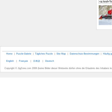
Home
|
Puzzle-Galerie
|
Tägliches Puzzle
|
Site Map
|
Datenschutz-Bestimmungen
|
Häufig g
English
|
Français
|
日本語
|
Deutsch
Copyright © JigZone.com 2006 (keine Bilder dieser Webseite dürfen ohne die Erlaubnis des Inhabers k