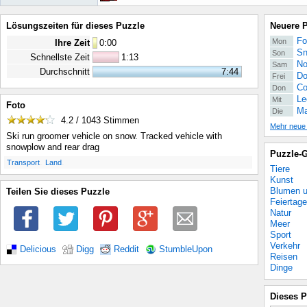
Lösungszeiten für dieses Puzzle
Neuere 
Fo
Mon
Ihre Zeit
0
:
00
Sn
Son
Schnellste Zeit
1:13
No
Sam
Durchschnitt
7:44
Do
Frei
Co
Don
Le
Mit
Foto
Ma
Die
4.2 / 1043
Stimmen
Mehr neue
Ski run groomer vehicle on snow. Tracked vehicle with
snowplow and rear drag
Puzzle-G
.
.
Transport
Land
Tiere
Kunst
Blumen u
Teilen Sie dieses Puzzle
Feiertage
Natur
Meer
Sport
Verkehr
Delicious
Digg
Reddit
StumbleUpon
Reisen
Dinge
Dieses P