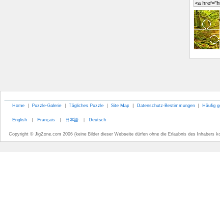
Home
|
Puzzle-Galerie
|
Tägliches Puzzle
|
Site Map
|
Datenschutz-Bestimmungen
|
Häufig g
English
|
Français
|
日本語
|
Deutsch
Copyright © JigZone.com 2006 (keine Bilder dieser Webseite dürfen ohne die Erlaubnis des Inhabers k