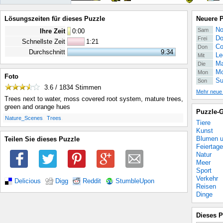
Lösungszeiten für dieses Puzzle
Neuere 
No
Sam
Ihre Zeit
0
:
00
Do
Frei
Schnellste Zeit
1:21
Co
Don
Durchschnitt
9:34
Le
Mit
Ma
Die
Mo
Mon
Foto
Su
Son
3.6 / 1834
Stimmen
Mehr neue
Trees next to water, moss covered root system, mature trees,
green and orange hues
Puzzle-G
.
.
Nature_Scenes
Trees
Tiere
Kunst
Blumen u
Teilen Sie dieses Puzzle
Feiertage
Natur
Meer
Sport
Verkehr
Delicious
Digg
Reddit
StumbleUpon
Reisen
Dinge
Dieses P