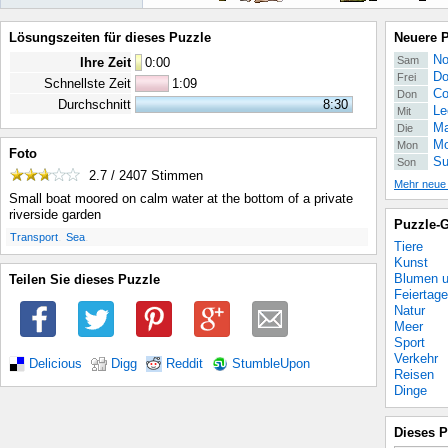
Lösungszeiten für dieses Puzzle
Neuere 
No
Sam
Ihre Zeit
0
:
00
Do
Frei
Schnellste Zeit
1:09
Co
Don
Durchschnitt
8:30
Le
Mit
Ma
Die
Mo
Mon
Foto
Su
Son
2.7 / 2407
Stimmen
Mehr neue
Small boat moored on calm water at the bottom of a private
riverside garden
Puzzle-G
.
.
Transport
Sea
Tiere
Kunst
Blumen u
Teilen Sie dieses Puzzle
Feiertage
Natur
Meer
Sport
Verkehr
Delicious
Digg
Reddit
StumbleUpon
Reisen
Dinge
Dieses P