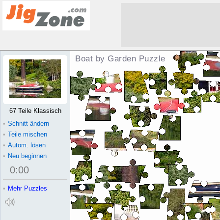
Boat by Garden Puzzle
67 Teile Klassisch
•
Schnitt ändern
•
Teile mischen
•
Autom. lösen
•
Neu beginnen
0
:
00
•
Mehr Puzzles