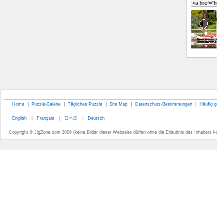
Home
|
Puzzle-Galerie
|
Tägliches Puzzle
|
Site Map
|
Datenschutz-Bestimmungen
|
Häufig g
English
|
Français
|
日本語
|
Deutsch
Copyright © JigZone.com 2006 (keine Bilder dieser Webseite dürfen ohne die Erlaubnis des Inhabers k