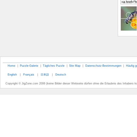
Home
|
Puzzle-Galerie
|
Tägliches Puzzle
|
Site Map
|
Datenschutz-Bestimmungen
|
Häufig g
English
|
Français
|
日本語
|
Deutsch
Copyright © JigZone.com 2006 (keine Bilder dieser Webseite dürfen ohne die Erlaubnis des Inhabers k