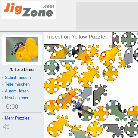
Insect on Yellow Puzzle
70 Teile Birnen
•
Schnitt ändern
•
Teile mischen
•
Autom. lösen
•
Neu beginnen
0
:
00
•
Mehr Puzzles