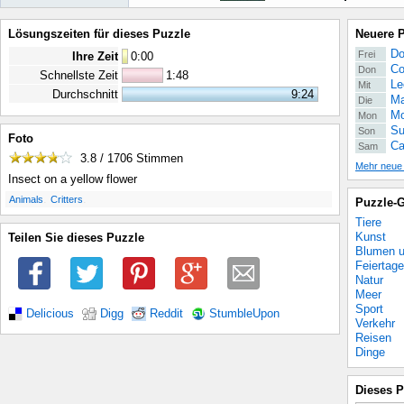
Lösungszeiten für dieses Puzzle
Neuere 
Do
Frei
Ihre Zeit
0
:
00
Co
Don
Schnellste Zeit
1:48
Le
Mit
Durchschnitt
9:24
Ma
Die
Mo
Mon
Su
Son
Foto
Ca
Sam
3.8 / 1706
Stimmen
Mehr neue
Insect on a yellow flower
.
.
Animals
Critters
Puzzle-G
Tiere
Kunst
Teilen Sie dieses Puzzle
Blumen u
Feiertage
Natur
Meer
Sport
Delicious
Digg
Reddit
StumbleUpon
Verkehr
Reisen
Dinge
Dieses P