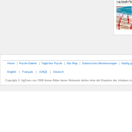
Home
|
Puzzle-Galerie
|
Tägliches Puzzle
|
Site Map
|
Datenschutz-Bestimmungen
|
Häufig g
English
|
Français
|
日本語
|
Deutsch
Copyright © JigZone.com 2006 (keine Bilder dieser Webseite dürfen ohne die Erlaubnis des Inhabers k