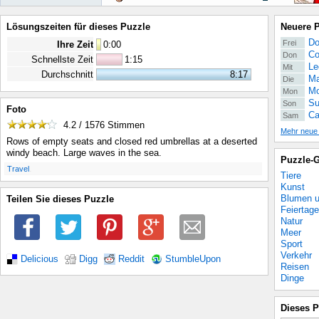
Lösungszeiten für dieses Puzzle
Neuere 
Do
Frei
Ihre Zeit
0
:
00
Co
Don
Schnellste Zeit
1:15
Le
Mit
Durchschnitt
8:17
Ma
Die
Mo
Mon
Su
Son
Foto
Ca
Sam
4.2 / 1576
Stimmen
Mehr neue
Rows of empty seats and closed red umbrellas at a deserted
windy beach. Large waves in the sea.
Puzzle-G
.
Travel
Tiere
Kunst
Blumen u
Teilen Sie dieses Puzzle
Feiertage
Natur
Meer
Sport
Verkehr
Delicious
Digg
Reddit
StumbleUpon
Reisen
Dinge
Dieses P