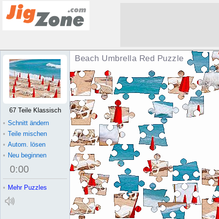
Beach Umbrella Red Puzzle
67 Teile Klassisch
•
Schnitt ändern
•
Teile mischen
•
Autom. lösen
•
Neu beginnen
0
:
00
•
Mehr Puzzles