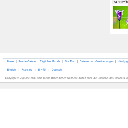
Home
|
Puzzle-Galerie
|
Tägliches Puzzle
|
Site Map
|
Datenschutz-Bestimmungen
|
Häufig g
English
|
Français
|
日本語
|
Deutsch
Copyright © JigZone.com 2006 (keine Bilder dieser Webseite dürfen ohne die Erlaubnis des Inhabers k