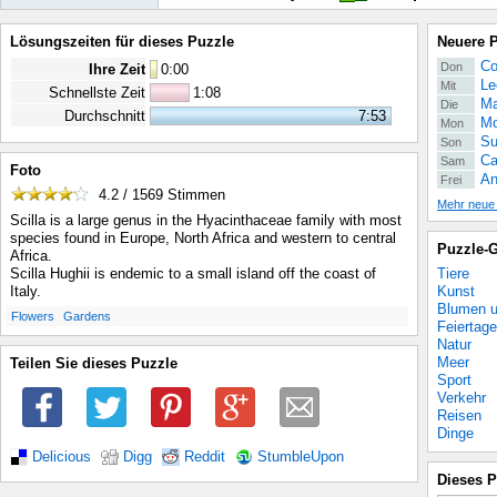
Lösungszeiten für dieses Puzzle
Neuere 
Co
Don
Ihre Zeit
0
:
00
Le
Mit
Schnellste Zeit
1:08
Ma
Die
Durchschnitt
7:53
Mo
Mon
Su
Son
Ca
Sam
Foto
An
Frei
4.2 / 1569
Stimmen
Mehr neue
Scilla is a large genus in the Hyacinthaceae family with most
species found in Europe, North Africa and western to central
Puzzle-G
Africa.
Tiere
Scilla Hughii is endemic to a small island off the coast of
Kunst
Italy.
Blumen u
.
.
Flowers
Gardens
Feiertage
Natur
Meer
Teilen Sie dieses Puzzle
Sport
Verkehr
Reisen
Dinge
Delicious
Digg
Reddit
StumbleUpon
Dieses P