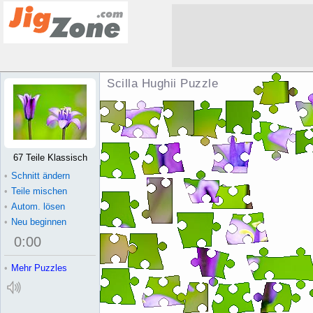
Scilla Hughii Puzzle
67 Teile Klassisch
•
Schnitt ändern
•
Teile mischen
•
Autom. lösen
•
Neu beginnen
0
:
00
•
Mehr Puzzles