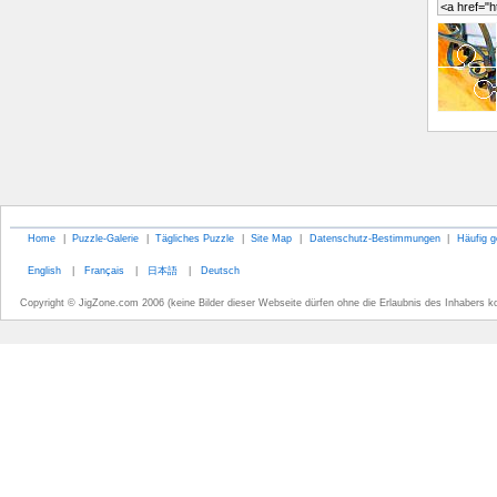
Home
|
Puzzle-Galerie
|
Tägliches Puzzle
|
Site Map
|
Datenschutz-Bestimmungen
|
Häufig g
English
|
Français
|
日本語
|
Deutsch
Copyright © JigZone.com 2006 (keine Bilder dieser Webseite dürfen ohne die Erlaubnis des Inhabers k