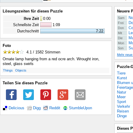
Lösungszeiten für dieses Puzzle
Neuere 
No
Sam
Ihre Zeit
0
:
00
Do
Frei
Schnellste Zeit
1:09
Co
Don
Durchschnitt
7:22
Le
Mit
Ma
Die
Mo
Mon
Foto
Su
Son
4.1 / 1582
Stimmen
Mehr neue
Ornate lamp hanging from a red ocre arch. Wrought iron,
steel, glass swirls
Puzzle-G
.
.
Things
Objects
Tiere
Kunst
Blumen u
Teilen Sie dieses Puzzle
Feiertage
Natur
Meer
Sport
Verkehr
Delicious
Digg
Reddit
StumbleUpon
Reisen
Dinge
Dieses P