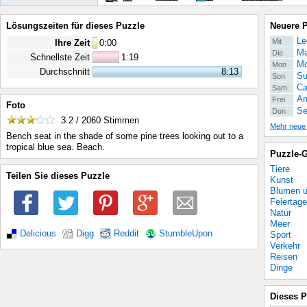
Lösungszeiten für dieses Puzzle
Neuere 
Le
Mit
Ihre Zeit
0
:
00
Ma
Die
Schnellste Zeit
1:19
Mo
Mon
Durchschnitt
8:13
Su
Son
Ca
Sam
An
Frei
Foto
Se
Don
3.2 / 2060
Stimmen
Mehr neue
Bench seat in the shade of some pine trees looking out to a
tropical blue sea. Beach.
Puzzle-G
Tiere
Teilen Sie dieses Puzzle
Kunst
Blumen u
Feiertage
Natur
Meer
Delicious
Digg
Reddit
StumbleUpon
Sport
Verkehr
Reisen
Dinge
Dieses P