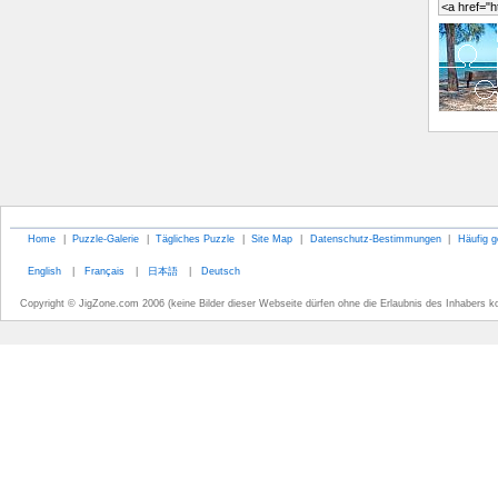
Home
|
Puzzle-Galerie
|
Tägliches Puzzle
|
Site Map
|
Datenschutz-Bestimmungen
|
Häufig g
English
|
Français
|
日本語
|
Deutsch
Copyright © JigZone.com 2006 (keine Bilder dieser Webseite dürfen ohne die Erlaubnis des Inhabers k