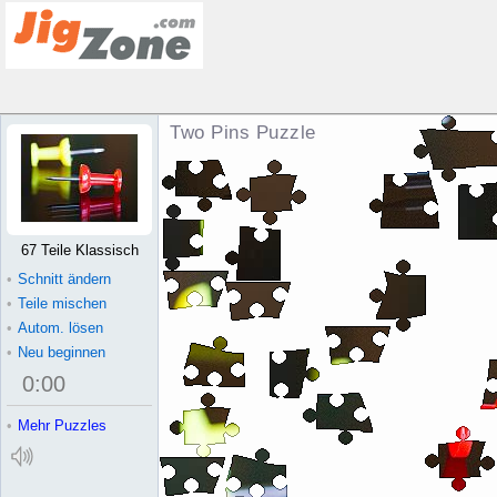
Two Pins Puzzle
67 Teile Klassisch
•
Schnitt ändern
•
Teile mischen
•
Autom. lösen
•
Neu beginnen
0
:
00
•
Mehr Puzzles