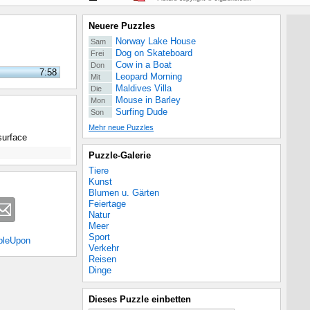
Neuere Puzzles
Norway Lake House
Sam
Dog on Skateboard
Frei
Cow in a Boat
Don
7:58
Leopard Morning
Mit
Maldives Villa
Die
Mouse in Barley
Mon
Surfing Dude
Son
Mehr neue Puzzles
surface
Puzzle-Galerie
Tiere
Kunst
Blumen u. Gärten
Feiertage
Natur
Meer
Sport
bleUpon
Verkehr
Reisen
Dinge
Dieses Puzzle einbetten