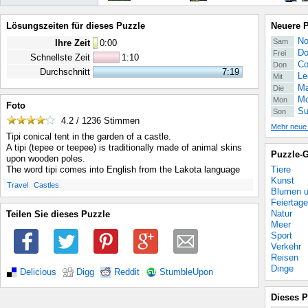
Lösungszeiten für dieses Puzzle
Neuere 
No
Sam
Ihre Zeit
0
:
00
Do
Frei
Schnellste Zeit
1:10
Co
Don
Durchschnitt
7:19
Le
Mit
Ma
Die
Mo
Mon
Foto
Su
Son
4.2 / 1236
Stimmen
Mehr neue
Tipi conical tent in the garden of a castle.
A tipi (tepee or teepee) is traditionally made of animal skins
Puzzle-G
upon wooden poles.
Tiere
The word tipi comes into English from the Lakota language
Kunst
.
.
Travel
Castles
Blumen u
Feiertage
Natur
Teilen Sie dieses Puzzle
Meer
Sport
Verkehr
Reisen
Dinge
Delicious
Digg
Reddit
StumbleUpon
Dieses P