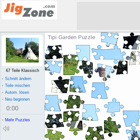
Tipi Garden Puzzle
67 Teile Klassisch
•
Schnitt ändern
•
Teile mischen
•
Autom. lösen
•
Neu beginnen
0
:
00
•
Mehr Puzzles