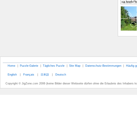
Home
|
Puzzle-Galerie
|
Tägliches Puzzle
|
Site Map
|
Datenschutz-Bestimmungen
|
Häufig g
English
|
Français
|
日本語
|
Deutsch
Copyright © JigZone.com 2006 (keine Bilder dieser Webseite dürfen ohne die Erlaubnis des Inhabers k