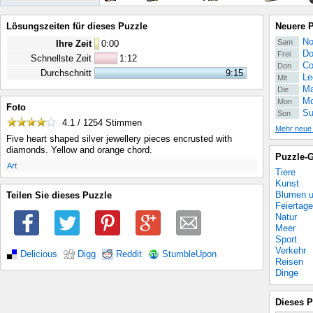
Lösungszeiten für dieses Puzzle
Neuere 
No
Sam
Ihre Zeit
0
:
00
Do
Frei
Schnellste Zeit
1:12
Co
Don
Durchschnitt
9:15
Le
Mit
Ma
Die
Mo
Mon
Foto
Su
Son
4.1 / 1254
Stimmen
Mehr neue
Five heart shaped silver jewellery pieces encrusted with
diamonds. Yellow and orange chord.
Puzzle-G
.
Art
Tiere
Kunst
Blumen u
Teilen Sie dieses Puzzle
Feiertage
Natur
Meer
Sport
Verkehr
Delicious
Digg
Reddit
StumbleUpon
Reisen
Dinge
Dieses P