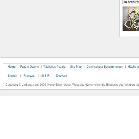
Home
|
Puzzle-Galerie
|
Tägliches Puzzle
|
Site Map
|
Datenschutz-Bestimmungen
|
Häufig g
English
|
Français
|
日本語
|
Deutsch
Copyright © JigZone.com 2006 (keine Bilder dieser Webseite dürfen ohne die Erlaubnis des Inhabers k