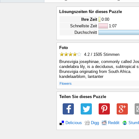
Lösungszeiten für dieses Puzzle
Ihre Zeit
0
:
00
Schnellste Zeit
1:07
Durchschnitt
Foto
4.2 / 1505
Stimmen
Brunsvigia josephinae, commonly called Jose
candelabra lily, is a deciduous, subtropical 
Brunsvigia originating from South Africa.
kandelaarblom, lantanter
.
Flowers
Teilen Sie dieses Puzzle
Delicious
Digg
Reddit
Stum