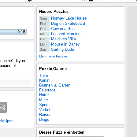
Neuere Puzzles
Norway Lake House
Sam
Dog on Skateboard
Frei
Cow in a Boat
Don
9:18
Leopard Morning
Mit
Maldives Villa
Die
Mouse in Barley
Mon
Surfing Dude
Son
Mehr neue Puzzles
phine's lily or
species of
Puzzle-Galerie
Tiere
Kunst
Blumen u. Gärten
Feiertage
Natur
Meer
Sport
Verkehr
Reisen
Dinge
bleUpon
Dieses Puzzle einbetten