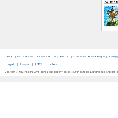
Home
|
Puzzle-Galerie
|
Tägliches Puzzle
|
Site Map
|
Datenschutz-Bestimmungen
|
Häufig g
English
|
Français
|
日本語
|
Deutsch
Copyright © JigZone.com 2006 (keine Bilder dieser Webseite dürfen ohne die Erlaubnis des Inhabers k