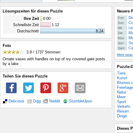
Lösungszeiten für dieses Puzzle
Neuere 
Do
Frei
Ihre Zeit
0
:
00
Co
Don
Schnellste Zeit
1:12
Le
Mit
Durchschnitt
8:24
Ma
Die
Mo
Mon
Su
Son
Foto
Ca
Sam
3.8 / 1737
Stimmen
Mehr neue
Ornate vases with handles on top of ivy covered gate posts
by a lake
Puzzle-G
Tiere
Teilen Sie dieses Puzzle
Kunst
Blumen u
Feiertage
Natur
Meer
Delicious
Digg
Reddit
StumbleUpon
Sport
Verkehr
Reisen
Dinge
Dieses P