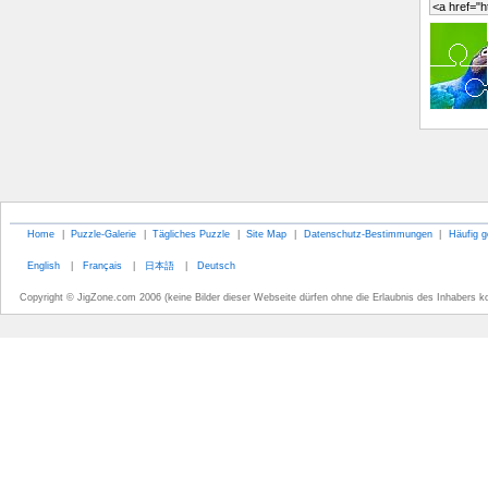
Home
|
Puzzle-Galerie
|
Tägliches Puzzle
|
Site Map
|
Datenschutz-Bestimmungen
|
Häufig g
English
|
Français
|
日本語
|
Deutsch
Copyright © JigZone.com 2006 (keine Bilder dieser Webseite dürfen ohne die Erlaubnis des Inhabers k