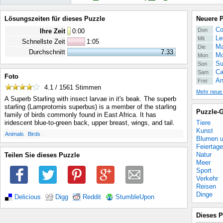
Lösungszeiten für dieses Puzzle
Neuere 
Co
Don
Ihre Zeit
0
:
00
Le
Mit
Schnellste Zeit
1:05
Ma
Die
Durchschnitt
7:33
Mo
Mon
Su
Son
Ca
Sam
Foto
An
Frei
4.1 / 1561
Stimmen
Mehr neue
A Superb Starling with insect larvae in it's beak. The superb
starling (Lamprotornis superbus) is a member of the starling
Puzzle-G
family of birds commonly found in East Africa. It has
Tiere
iridescent blue-to-green back, upper breast, wings, and tail.
Kunst
.
.
Animals
Birds
Blumen u
Feiertage
Natur
Teilen Sie dieses Puzzle
Meer
Sport
Verkehr
Reisen
Dinge
Delicious
Digg
Reddit
StumbleUpon
Dieses P