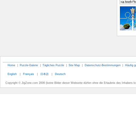
Home
|
Puzzle-Galerie
|
Tägliches Puzzle
|
Site Map
|
Datenschutz-Bestimmungen
|
Häufig g
English
|
Français
|
日本語
|
Deutsch
Copyright © JigZone.com 2006 (keine Bilder dieser Webseite dürfen ohne die Erlaubnis des Inhabers k