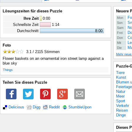
Lösungszeiten für dieses Puzzle
Neuere 
Fo
Mon
Ihre Zeit
0
:
00
Sn
Son
Schnellste Zeit
1:14
No
Sam
Durchschnitt
8:00
Do
Frei
Co
Don
Le
Mit
Foto
Ma
Die
3.1 / 2115
Stimmen
Mehr neue
Flower baskets on an ornamental iron street lamp against a
blue sky
Puzzle-G
.
Things
Tiere
Kunst
Blumen u
Teilen Sie dieses Puzzle
Feiertage
Natur
Meer
Sport
Verkehr
Delicious
Digg
Reddit
StumbleUpon
Reisen
Dinge
Dieses P