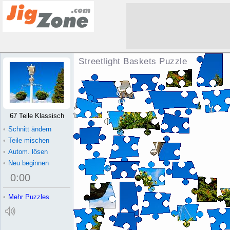
Streetlight Baskets Puzzle
67 Teile Klassisch
•
Schnitt ändern
•
Teile mischen
•
Autom. lösen
•
Neu beginnen
0
:
00
•
Mehr Puzzles