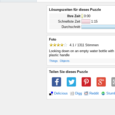
Lösungszeiten für dieses Puzzle
Ihre Zeit
0
:
00
Schnellste Zeit
1:15
Durchschnitt
Foto
4.1 / 1311
Stimmen
Looking down on an empty water bottle with 
plastic handle
.
.
Things
Objects
Teilen Sie dieses Puzzle
Delicious
Digg
Reddit
Stum