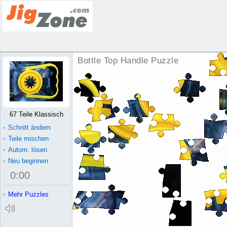
Bottle Top Handle Puzzle
67 Teile Klassisch
•
Schnitt ändern
•
Teile mischen
•
Autom. lösen
•
Neu beginnen
0
:
00
•
Mehr Puzzles