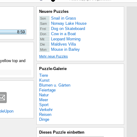
Neuere Puzzles
Snail in Grass
Son
Norway Lake House
Sam
Dog on Skateboard
Frei
8:59
Cow in a Boat
Don
Leopard Morning
Mit
Maldives Villa
Die
Mouse in Barley
Mon
Mehr neue Puzzles
yellow top and
Puzzle-Galerie
Tiere
Kunst
Blumen u. Gärten
Feiertage
Natur
Meer
Sport
Verkehr
bleUpon
Reisen
Dinge
Dieses Puzzle einbetten