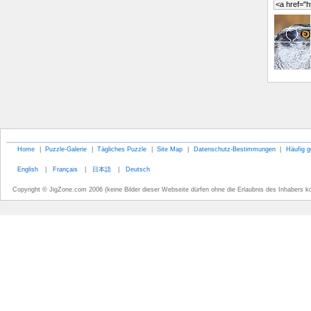
Home
|
Puzzle-Galerie
|
Tägliches Puzzle
|
Site Map
|
Datenschutz-Bestimmungen
|
Häufig g
English
|
Français
|
日本語
|
Deutsch
Copyright © JigZone.com 2006 (keine Bilder dieser Webseite dürfen ohne die Erlaubnis des Inhabers k