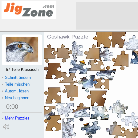
Goshawk Puzzle
67 Teile Klassisch
•
Schnitt ändern
•
Teile mischen
•
Autom. lösen
•
Neu beginnen
0
:
00
•
Mehr Puzzles