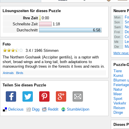
Lösungszeiten für dieses Puzzle
Neuere 
Fo
Mon
Ihre Zeit
0
:
00
Sn
Son
Schnellste Zeit
1:18
No
Sam
Durchschnitt
6:58
Do
Frei
Co
Don
Le
Mit
Foto
Ma
Die
3.4 / 1946
Stimmen
Mehr neue
The Northern Goshawk (Accipiter gentilis), is a raptor with
short, broad wings and a long tail, both adaptations to
Puzzle-G
manoeuvring through trees in the forests it lives and nests in.
Tiere
.
.
Animals
Birds
Kunst
Blumen u
Feiertage
Teilen Sie dieses Puzzle
Natur
Meer
Sport
Verkehr
Reisen
Delicious
Digg
Reddit
StumbleUpon
Dinge
Dieses P