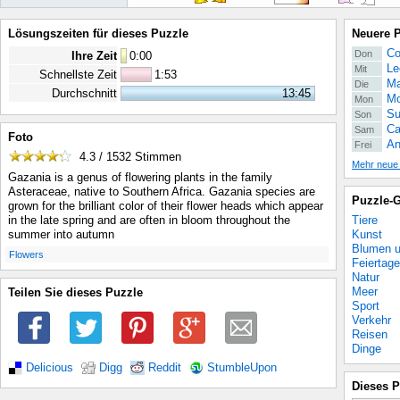
Lösungszeiten für dieses Puzzle
Neuere 
Co
Don
Ihre Zeit
0
:
00
Le
Mit
Schnellste Zeit
1:53
Ma
Die
Durchschnitt
13:45
Mo
Mon
Su
Son
Ca
Sam
Foto
An
Frei
4.3 / 1532
Stimmen
Mehr neue
Gazania is a genus of flowering plants in the family
Asteraceae, native to Southern Africa. Gazania species are
Puzzle-G
grown for the brilliant color of their flower heads which appear
Tiere
in the late spring and are often in bloom throughout the
Kunst
summer into autumn
Blumen u
.
Flowers
Feiertage
Natur
Meer
Teilen Sie dieses Puzzle
Sport
Verkehr
Reisen
Dinge
Delicious
Digg
Reddit
StumbleUpon
Dieses P