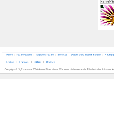
Home
|
Puzzle-Galerie
|
Tägliches Puzzle
|
Site Map
|
Datenschutz-Bestimmungen
|
Häufig g
English
|
Français
|
日本語
|
Deutsch
Copyright © JigZone.com 2006 (keine Bilder dieser Webseite dürfen ohne die Erlaubnis des Inhabers k