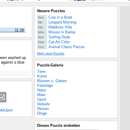
Neuere Puzzles
Cow in a Boat
Don
Leopard Morning
Mit
Maldives Villa
Die
11:28
Mouse in Barley
Mon
Surfing Dude
Son
Cat Art Color
Sam
Animal Chess Pieces
Frei
Mehr neue Puzzles
e been washed up
 against a blue
Puzzle-Galerie
Tiere
Kunst
Blumen u. Gärten
Feiertage
Natur
Meer
Sport
Verkehr
Reisen
bleUpon
Dinge
Dieses Puzzle einbetten