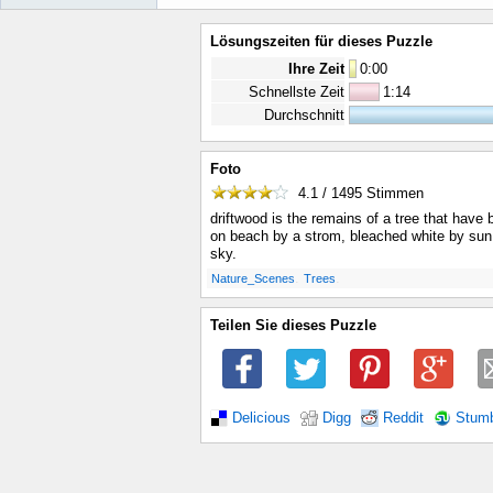
Lösungszeiten für dieses Puzzle
Ihre Zeit
0
:
00
Schnellste Zeit
1:14
Durchschnitt
Foto
4.1 / 1495
Stimmen
driftwood is the remains of a tree that hav
on beach by a strom, bleached white by sun
sky.
.
.
Nature_Scenes
Trees
Teilen Sie dieses Puzzle
Delicious
Digg
Reddit
Stum