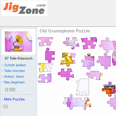
Old Gramophone Puzzle
67 Teile Klassisch
•
Schnitt ändern
•
Teile mischen
•
Autom. lösen
•
Neu beginnen
0
:
00
•
Mehr Puzzles