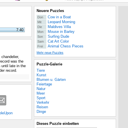
Neuere Puzzles
Cow in a Boat
Don
Leopard Morning
Mit
Maldives Villa
Die
7:40
Mouse in Barley
Mon
Surfing Dude
Son
Cat Art Color
Sam
Animal Chess Pieces
Frei
Mehr neue Puzzles
 chandelier,
record was the
Puzzle-Galerie
ntil late in the
Tiere
der record.
Kunst
Blumen u. Gärten
Feiertage
Natur
Meer
Sport
Verkehr
Reisen
Dinge
bleUpon
Dieses Puzzle einbetten