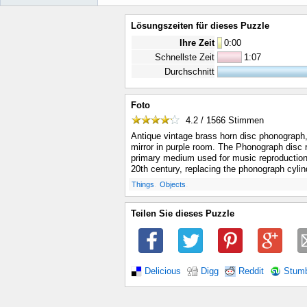
Lösungszeiten für dieses Puzzle
Ihre Zeit
0
:
00
Schnellste Zeit
1:07
Durchschnitt
Foto
4.2 / 1566
Stimmen
Antique vintage brass horn disc phonograph,
mirror in purple room. The Phonograph disc 
primary medium used for music reproduction u
20th century, replacing the phonograph cylin
.
.
Things
Objects
Teilen Sie dieses Puzzle
Delicious
Digg
Reddit
Stum