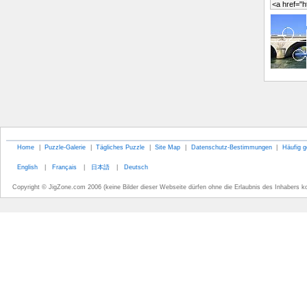
Home
|
Puzzle-Galerie
|
Tägliches Puzzle
|
Site Map
|
Datenschutz-Bestimmungen
|
Häufig g
English
|
Français
|
日本語
|
Deutsch
Copyright © JigZone.com 2006 (keine Bilder dieser Webseite dürfen ohne die Erlaubnis des Inhabers k