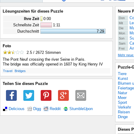
Lösungszeiten für dieses Puzzle
Neuere 
Co
Don
Ihre Zeit
0
:
00
Le
Mit
Schnellste Zeit
1:11
Ma
Die
Durchschnitt
7:29
Mo
Mon
Su
Son
Ca
Sam
Foto
An
Frei
2.5 / 2672
Stimmen
Mehr neue
The Pont Neuf crossing the river Seine in Paris.
The bridge was officially opened in 1607 by King Henry IV
Puzzle-G
.
.
Travel
Bridges
Tiere
Kunst
Blumen u
Teilen Sie dieses Puzzle
Feiertage
Natur
Meer
Sport
Verkehr
Delicious
Digg
Reddit
StumbleUpon
Reisen
Dinge
Dieses P