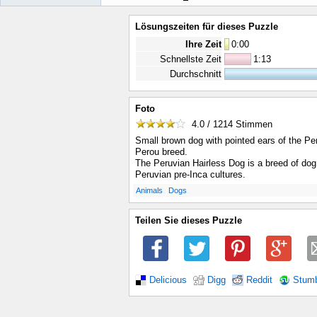
Lösungszeiten für dieses Puzzle
Ihre Zeit
0
:
00
Schnellste Zeit
1:13
Durchschnitt
Foto
4.0 / 1214
Stimmen
Small brown dog with pointed ears of the Per
Perou breed.
The Peruvian Hairless Dog is a breed of dog w
Peruvian pre-Inca cultures.
.
.
Animals
Dogs
Teilen Sie dieses Puzzle
Delicious
Digg
Reddit
Stum