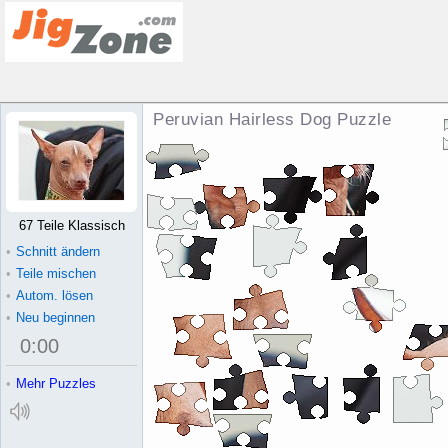
Peruvian Hairless Dog Puzzle
67 Teile Klassisch
•
Schnitt ändern
•
Teile mischen
•
Autom. lösen
•
Neu beginnen
0
:
00
•
Mehr Puzzles