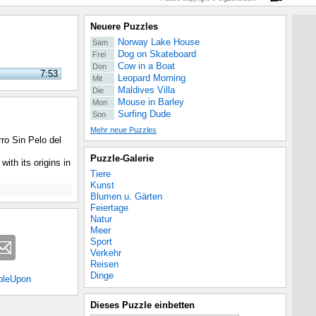
Neuere Puzzles
Norway Lake House
Sam
Dog on Skateboard
Frei
Cow in a Boat
Don
7:53
Leopard Morning
Mit
Maldives Villa
Die
Mouse in Barley
Mon
Surfing Dude
Son
Mehr neue Puzzles
ro Sin Pelo del
Puzzle-Galerie
ith its origins in
Tiere
Kunst
Blumen u. Gärten
Feiertage
Natur
Meer
Sport
Verkehr
Reisen
Dinge
bleUpon
Dieses Puzzle einbetten