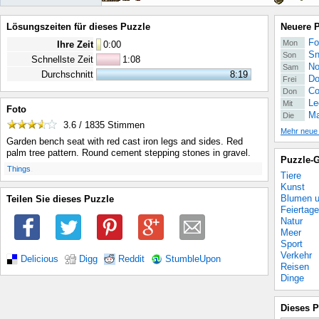
Lösungszeiten für dieses Puzzle
Neuere 
Fo
Mon
Ihre Zeit
0
:
00
Sn
Son
Schnellste Zeit
1:08
No
Sam
Durchschnitt
8:19
Do
Frei
Co
Don
Le
Mit
Foto
Ma
Die
3.6 / 1835
Stimmen
Mehr neue
Garden bench seat with red cast iron legs and sides. Red
palm tree pattern. Round cement stepping stones in gravel.
Puzzle-G
.
Things
Tiere
Kunst
Blumen u
Teilen Sie dieses Puzzle
Feiertage
Natur
Meer
Sport
Verkehr
Delicious
Digg
Reddit
StumbleUpon
Reisen
Dinge
Dieses P