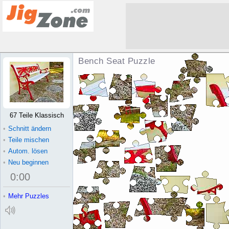
Bench Seat Puzzle
67 Teile Klassisch
•
Schnitt ändern
•
Teile mischen
•
Autom. lösen
•
Neu beginnen
0
:
00
•
Mehr Puzzles