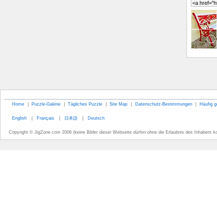
Home
|
Puzzle-Galerie
|
Tägliches Puzzle
|
Site Map
|
Datenschutz-Bestimmungen
|
Häufig g
English
|
Français
|
日本語
|
Deutsch
Copyright © JigZone.com 2006 (keine Bilder dieser Webseite dürfen ohne die Erlaubnis des Inhabers k