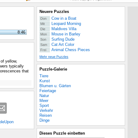
Neuere Puzzles
Cow in a Boat
Don
Leopard Morning
Mit
Maldives Villa
Die
8:46
Mouse in Barley
Mon
Surfing Dude
Son
Cat Art Color
Sam
Animal Chess Pieces
Frei
Mehr neue Puzzles
of yellow,
wers typically
Puzzle-Galerie
florescences that
Tiere
Kunst
Blumen u. Gärten
Feiertage
Natur
Meer
Sport
Verkehr
Reisen
Dinge
bleUpon
Dieses Puzzle einbetten