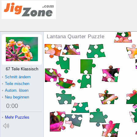
Lantana Quarter Puzzle
67 Teile Klassisch
•
Schnitt ändern
•
Teile mischen
•
Autom. lösen
•
Neu beginnen
0
:
00
•
Mehr Puzzles