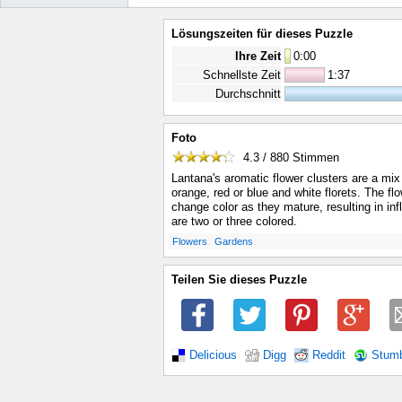
Lösungszeiten für dieses Puzzle
Ihre Zeit
0
:
00
Schnellste Zeit
1:37
Durchschnitt
Foto
4.3 / 880
Stimmen
Lantana's aromatic flower clusters are a mix 
orange, red or blue and white florets. The flo
change color as they mature, resulting in in
are two or three colored.
.
.
Flowers
Gardens
Teilen Sie dieses Puzzle
Delicious
Digg
Reddit
Stum