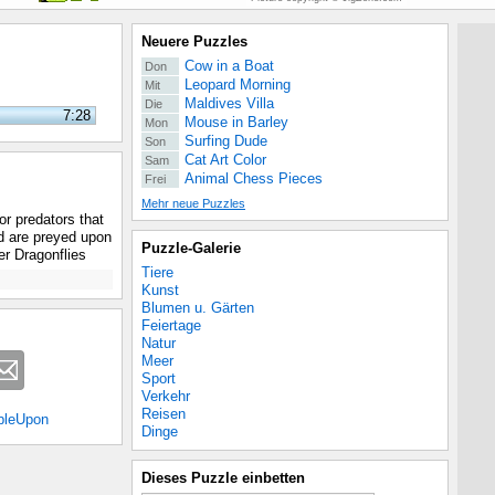
Neuere Puzzles
Cow in a Boat
Don
Leopard Morning
Mit
Maldives Villa
Die
7:28
Mouse in Barley
Mon
Surfing Dude
Son
Cat Art Color
Sam
Animal Chess Pieces
Frei
Mehr neue Puzzles
or predators that
d are preyed upon
Puzzle-Galerie
her Dragonflies
Tiere
Kunst
Blumen u. Gärten
Feiertage
Natur
Meer
Sport
Verkehr
Reisen
bleUpon
Dinge
Dieses Puzzle einbetten