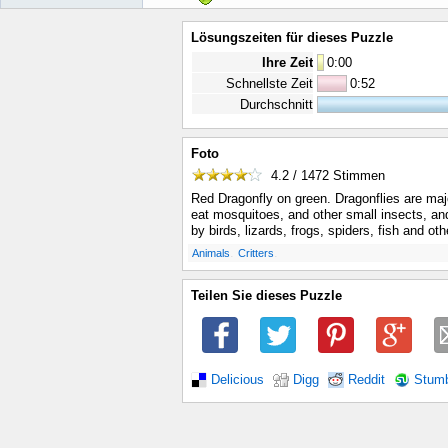
Lösungszeiten für dieses Puzzle
Ihre Zeit
0
:
00
Schnellste Zeit
0:52
Durchschnitt
Foto
4.2 / 1472
Stimmen
Red Dragonfly on green. Dragonflies are maj
eat mosquitoes, and other small insects, an
by birds, lizards, frogs, spiders, fish and ot
.
.
Animals
Critters
Teilen Sie dieses Puzzle
Delicious
Digg
Reddit
Stum