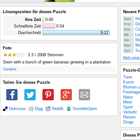
Lösungszeiten für dieses Puzzle
Neuere 
No
Sam
Ihre Zeit
0
:
00
Do
Frei
Schnellste Zeit
0:54
Co
Don
Durchschnitt
5:17
Le
Mit
Ma
Die
Mo
Mon
Foto
Su
Son
3.3 / 2008
Stimmen
Mehr neue
Stem with a bunch of green bananas growing in a plantation
.
Gardens
Puzzle-G
Tiere
Kunst
Teilen Sie dieses Puzzle
Blumen u
Feiertage
Natur
Meer
Sport
Delicious
Digg
Reddit
StumbleUpon
Verkehr
Reisen
Dinge
Dieses P