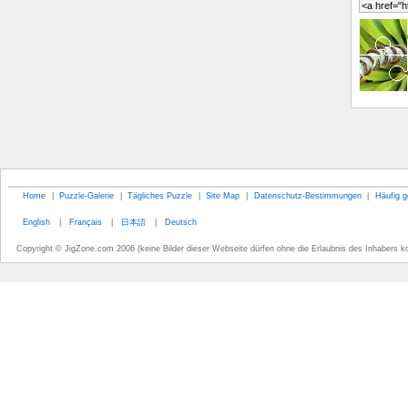
Home
|
Puzzle-Galerie
|
Tägliches Puzzle
|
Site Map
|
Datenschutz-Bestimmungen
|
Häufig g
English
|
Français
|
日本語
|
Deutsch
Copyright © JigZone.com 2006 (keine Bilder dieser Webseite dürfen ohne die Erlaubnis des Inhabers k