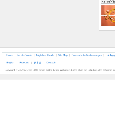
Home
|
Puzzle-Galerie
|
Tägliches Puzzle
|
Site Map
|
Datenschutz-Bestimmungen
|
Häufig g
English
|
Français
|
日本語
|
Deutsch
Copyright © JigZone.com 2006 (keine Bilder dieser Webseite dürfen ohne die Erlaubnis des Inhabers k