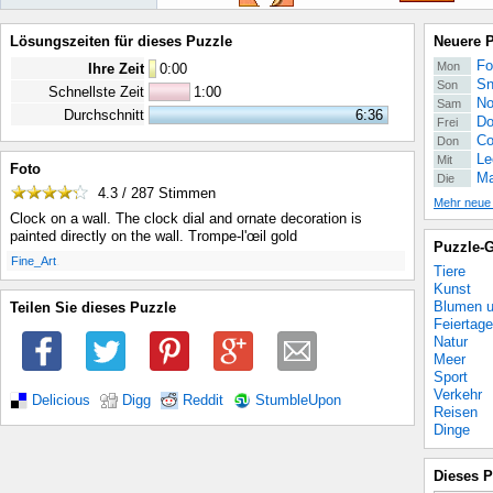
Lösungszeiten für dieses Puzzle
Neuere 
Fo
Mon
Ihre Zeit
0
:
00
Sn
Son
Schnellste Zeit
1:00
No
Sam
Durchschnitt
6:36
Do
Frei
Co
Don
Le
Mit
Foto
Ma
Die
4.3 / 287
Stimmen
Mehr neue
Clock on a wall. The clock dial and ornate decoration is
painted directly on the wall. Trompe-l'œil gold
Puzzle-G
.
Fine_Art
Tiere
Kunst
Blumen u
Teilen Sie dieses Puzzle
Feiertage
Natur
Meer
Sport
Verkehr
Delicious
Digg
Reddit
StumbleUpon
Reisen
Dinge
Dieses P