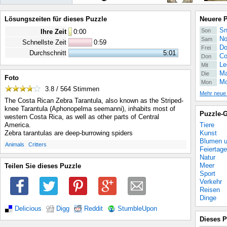
Lösungszeiten für dieses Puzzle
Neuere 
Sn
Son
Ihre Zeit
0
:
00
No
Sam
Schnellste Zeit
0:59
Do
Frei
Durchschnitt
5:01
Co
Don
Le
Mit
Ma
Die
Foto
Mo
Mon
3.8 / 564
Stimmen
Mehr neue
The Costa Rican Zebra Tarantula, also known as the Striped-
knee Tarantula (Aphonopelma seemanni), inhabits most of
Puzzle-G
western Costa Rica, as well as other parts of Central
Tiere
America.
Kunst
Zebra tarantulas are deep-burrowing spiders
Blumen u
.
.
Animals
Critters
Feiertage
Natur
Meer
Teilen Sie dieses Puzzle
Sport
Verkehr
Reisen
Dinge
Delicious
Digg
Reddit
StumbleUpon
Dieses P