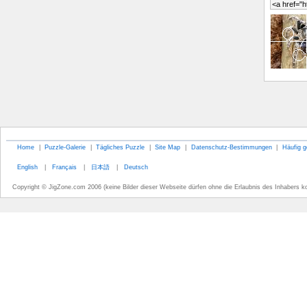
Home
|
Puzzle-Galerie
|
Tägliches Puzzle
|
Site Map
|
Datenschutz-Bestimmungen
|
Häufig g
English
|
Français
|
日本語
|
Deutsch
Copyright © JigZone.com 2006 (keine Bilder dieser Webseite dürfen ohne die Erlaubnis des Inhabers k