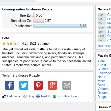
Lösungszeiten für dieses Puzzle
Neuere 
Co
Don
Ihre Zeit
0
:
00
Le
Mit
Schnellste Zeit
0:57
Ma
Die
Durchschnitt
5:32
Mo
Mon
Su
Son
Ca
Sam
Foto
An
Frei
4.2 / 1521
Stimmen
Mehr neue
The yellow-bellied slider turtle is found in a wide variety of
habitats, including slow-moving rivers, floodplain swamps,
Puzzle-G
marshes, seasonal wetlands, and permanent ponds This
Tiere
subspecies of pond slider is native to the southeastern United
Kunst
States. Trachemys scripta scripta
Blumen u
Feiertage
Teilen Sie dieses Puzzle
Natur
Meer
Sport
Verkehr
Reisen
Delicious
Digg
Reddit
StumbleUpon
Dinge
Dieses P