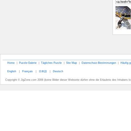
Home
|
Puzzle-Galerie
|
Tägliches Puzzle
|
Site Map
|
Datenschutz-Bestimmungen
|
Häufig g
English
|
Français
|
日本語
|
Deutsch
Copyright © JigZone.com 2006 (keine Bilder dieser Webseite dürfen ohne die Erlaubnis des Inhabers k