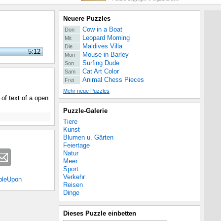
Neuere Puzzles
Cow in a Boat
Don
Leopard Morning
Mit
Maldives Villa
Die
5:12
Mouse in Barley
Mon
Surfing Dude
Son
Cat Art Color
Sam
Animal Chess Pieces
Frei
Mehr neue Puzzles
 of text of a open
Puzzle-Galerie
Tiere
Kunst
Blumen u. Gärten
Feiertage
Natur
Meer
Sport
Verkehr
bleUpon
Reisen
Dinge
Dieses Puzzle einbetten