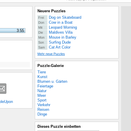
Neuere Puzzles
Dog on Skateboard
Frei
Cow in a Boat
Don
Leopard Morning
Mit
3:55
Maldives Villa
Die
Mouse in Barley
Mon
Surfing Dude
Son
Cat Art Color
Sam
Mehr neue Puzzles
Puzzle-Galerie
Tiere
Kunst
Blumen u. Gärten
Feiertage
Natur
Meer
Sport
bleUpon
Verkehr
Reisen
Dinge
Dieses Puzzle einbetten