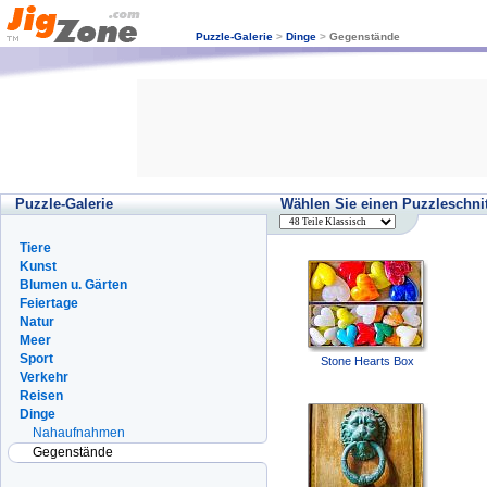
Puzzle-Galerie
>
Dinge
>
Gegenstände
Puzzle-Galerie
Wählen Sie einen Puzzleschnit
Tiere
Kunst
Blumen u. Gärten
Feiertage
Natur
Meer
Sport
Stone Hearts Box
Verkehr
Reisen
Dinge
Nahaufnahmen
Gegenstände