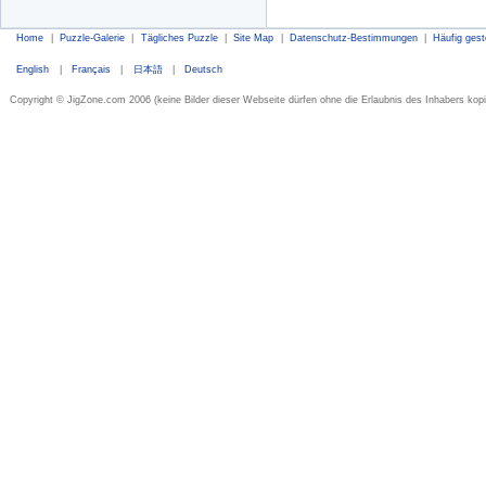
Home
|
Puzzle-Galerie
|
Tägliches Puzzle
|
Site Map
|
Datenschutz-Bestimmungen
|
Häufig gest
English
|
Français
|
日本語
|
Deutsch
Copyright © JigZone.com 2006 (keine Bilder dieser Webseite dürfen ohne die Erlaubnis des Inhabers kopi