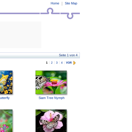
Home
Site Map
Seite 1 von 4
1
2
3
4
VOR
utterfly
Siam Tree Nymph