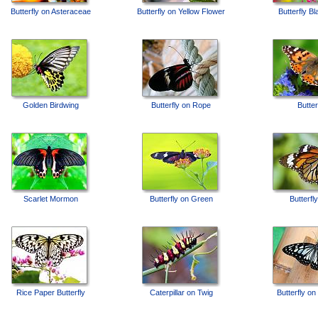
Butterfly on Asteraceae
Butterfly on Yellow Flower
Butterfly B
Golden Birdwing
Butterfly on Rope
Butter
Scarlet Mormon
Butterfly on Green
Butterfl
Rice Paper Butterfly
Caterpillar on Twig
Butterfly o