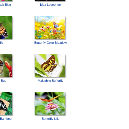
lack Blue
Idea Leuconoe
fly
Butterfly Color Meadow
y Bud
Malachite Bufferfly
n Bamboo
Butterfly iulia