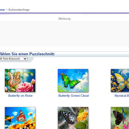
iere
>
Schmetterlinge
Werbung
ählen Sie einen Puzzleschnitt:
Butterfly on Rose
Butterfly Green Cloud
Mystical B