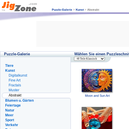
Puzzle-Galerie
>
Kunst
>
Abstrakt
Puzzle-Galerie
Wählen Sie einen Puzzleschnit
Tiere
Kunst
Digitalkunst
Fine Art
Fractals
Muster
Abstrakt
Moon and Sun Art
Blumen u. Gärten
Feiertage
Natur
Meer
Sport
Verkehr