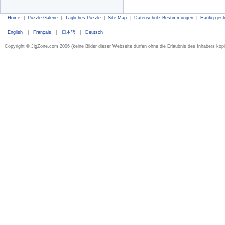
Home
|
Puzzle-Galerie
|
Tägliches Puzzle
|
Site Map
|
Datenschutz-Bestimmungen
|
Häufig gest
English
|
Français
|
日本語
|
Deutsch
Copyright © JigZone.com 2006 (keine Bilder dieser Webseite dürfen ohne die Erlaubnis des Inhabers kopi